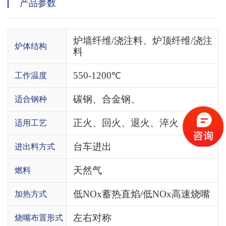
产品参数
炉墙纤维/浇注料、炉顶纤维/浇注
炉体结构
料
550-1200℃
工作温度
碳钢、合金钢、
适合钢种
正火、回火、退火、淬火
适用工艺
台车进出
进出料方式
天然气
燃料
低NOx蓄热直焰/低NOx高速烧嘴
加热方式
左右对称
烧嘴布置形式