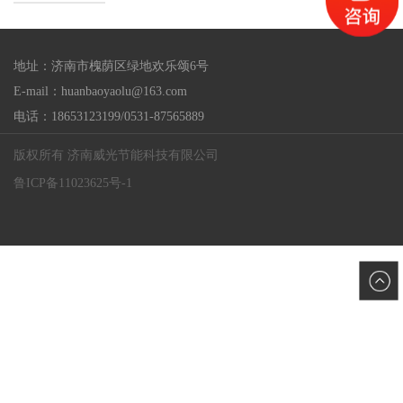
地址：济南市槐荫区绿地欢乐颂6号
E-mail：huanbaoyaolu@163.com
电话：18653123199/0531-87565889
版权所有 济南威光节能科技有限公司
鲁ICP备11023625号-1